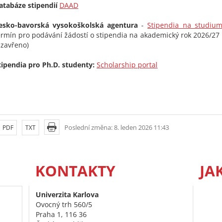
atabáze stipendií
DAAD
esko-bavorská vysokoškolská agentura
-
Stipendia na studiu
ermín pro podávání žádostí o stipendia na akademický rok 2026/27 b
uzavřeno)
tipendia pro Ph.D. studenty:
Scholarship portal
Poslední změna: 8. leden 2026 11:43
PDF
TXT
KONTAKTY
JA
Univerzita Karlova
Ovocný trh 560/5
Praha 1, 116 36