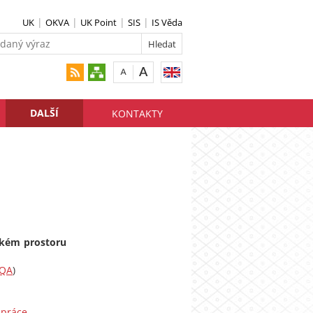
UK
OKVA
UK Point
SIS
IS Věda
DALŠÍ
KONTAKTY
ském prostoru
QA
)
upráce