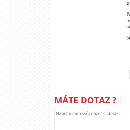
D
Č
t
(
S
MÁTE DOTAZ ?