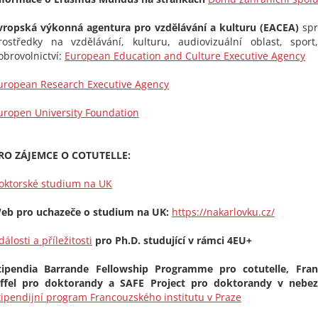
vropská výkonná agentura pro vzdělávání a kulturu (EACEA)
spr
rostředky na vzdělávání, kulturu, audiovizuální oblast, sport
obrovolnictví:
European Education and Culture Executive Agency
uropean Research Executive Agency
uropen University Foundation
RO ZÁJEMCE O COTUTELLE:
oktorské studium na UK
eb pro uchazeče o studium na UK:
https://nakarlovku.cz/
dálosti a příležitosti
pro Ph.D. studující v rámci 4EU+
tipendia Barrande Fellowship Programme pro cotutelle, Fran
iffel pro doktorandy a SAFE Project pro doktorandy v nebezpe
tipendijní program Francouzského institutu v Praze