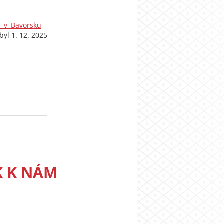
m v Bavorsku
-
yl 1. 12. 2025
K K NÁM