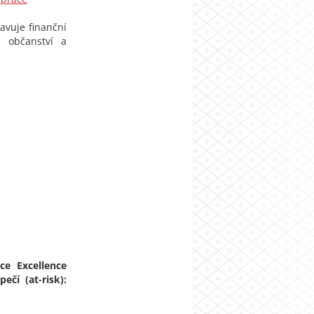
avuje finanční
, občanství a
ce Excellence
čí (at-risk):