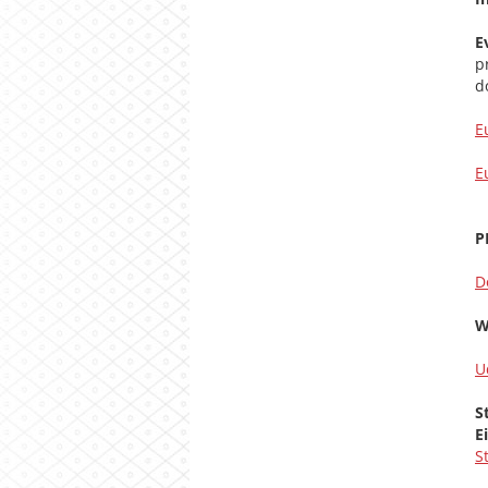
E
p
d
E
E
P
D
W
U
S
E
S