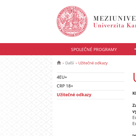
SPOLEČNÉ PROGRAMY
Další
Užitečné odkazy
4EU+
CRP 18+
K
Užitečné odkazy
Z
v
E
E
I