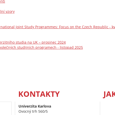
enti
lní vzory
ernational Joint Study Programmes: Focus on the Czech Republic - k
rzitního studia na UK – prosinec 2024
polečných studijních programech - listopad 2025
KONTAKTY
JA
Univerzita Karlova
Ovocný trh 560/5