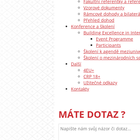
Fakultní referentky a refer
Vzorové dokumenty
Rámcové dohody a bilaterá
Přehled dohod
Konference a školení
Building Excellence in Int
Event Programme
Participants
Školení k agendě meziunive
Školení o mezinárodních s
Další
4EU+
CRP 18+
Užitečné odkazy
Kontakty
MÁTE DOTAZ ?