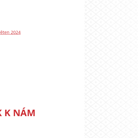
věten 2024
K K NÁM